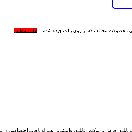
ایی محصولات مختلف که بر روی پالت چیده شده ...
ادامه مطلب
نده نایلون فرش و موکت ، نایلون قالیشویی همراه باچاپ اختصاصی در ..