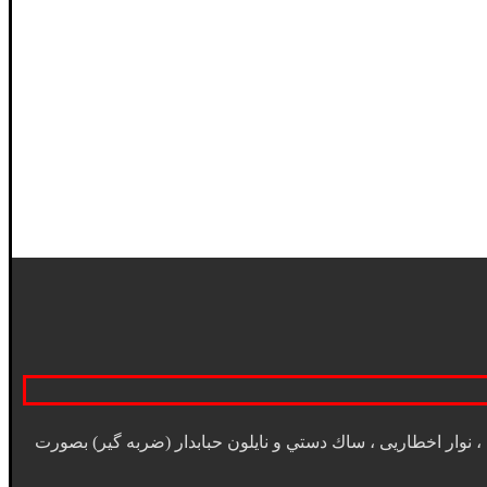
 ، نوار اخطاريی ، ساك دستي و نايلون حبابدار (ضربه گير) بصورت