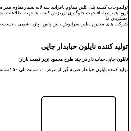
تولیدوچاپ کیسه پلی اتلین مقاوم بافرایند سه لایه بسیارمقاوم هم
اروپا همراه باnbs جهت جلوگیری ازریزش کیسه ها جهت اطلاعات بیشترودیدن نمونه کارها تماس بگیرید
مشتریان ما
شرکت های محترم نظیر: سراپوش ، بتن پاس ، پاژن شیمی ، چسب 
تولید کننده نایلون حبابدار چاپی
نایلون چاپی حباب دار در چند طرح محدود (زیر قیمت بازار)
تولید کننده نایلون حبابدار ضربه گیر از عرض ۱۰ سانت الی ۲۵۰ سانت همراه با چاپ