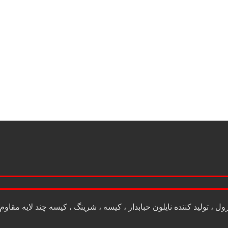
، تولید کننده نایلون حبابدار ، كيسه ، شرينگ ، كيسه چند لايه مقاوم