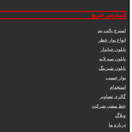
دسترسی سریع
استرچ پالت بند
انواع نوار خطر
نایلون حبابدار
نایلون سه لایه
نایلون شیرینگ
نوار چسب
استخدام
گالری تصاویر
خط مشی شرکت
وبلاگ
درباره ما