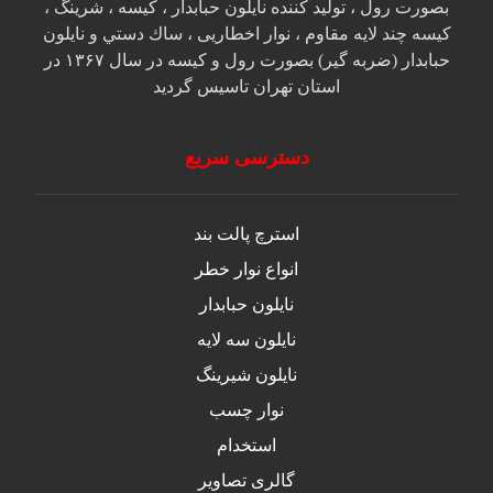
بصورت رول ، تولید کننده نایلون حبابدار ، كيسه ، شرينگ ،
كيسه چند لايه مقاوم ، نوار اخطاريی ، ساك دستي و نايلون
حبابدار (ضربه گير) بصورت رول و كيسه در سال ۱۳۶۷ در
استان تهران تاسيس گرديد
دسترسی سریع
استرچ پالت بند
انواع نوار خطر
نایلون حبابدار
نایلون سه لایه
نایلون شیرینگ
نوار چسب
استخدام
گالری تصاویر