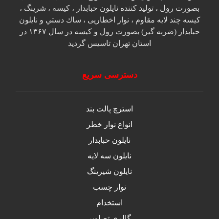
بصورت رول ، تولید کننده نایلون حبابدار ، كيسه ، شرينگ ،
كيسه چند لايه مقاوم ، نوار اخطاريی ، ساك دستي و نايلون
حبابدار (ضربه گير) بصورت رول و كيسه در سال ۱۳۶۷ در
استان تهران تاسيس گرديد
دسترسی سریع
استرچ پالت بند
انواع نوار خطر
نایلون حبابدار
نایلون سه لایه
نایلون شیرینگ
نوار چسب
استخدام
گالری تصاویر