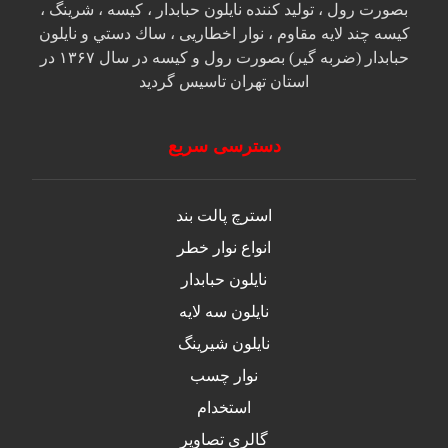
بصورت رول ، تولید کننده نایلون حبابدار ، كيسه ، شرينگ ،
كيسه چند لايه مقاوم ، نوار اخطاريی ، ساك دستي و نايلون
حبابدار (ضربه گير) بصورت رول و كيسه در سال ۱۳۶۷ در
استان تهران تاسيس گرديد
دسترسی سریع
استرچ پالت بند
انواع نوار خطر
نایلون حبابدار
نایلون سه لایه
نایلون شیرینگ
نوار چسب
استخدام
گالری تصاویر