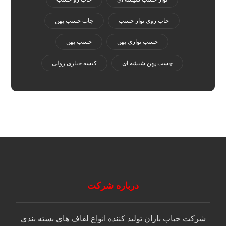
چاپ روی نوار چسب
چاپ چسب پهن
چسب نواری پهن
چسب پهن
چسب پهن شیشه ای
کیسه خیاری رولی
درباره شرکت
شرکت حباب باران توليد كننده انواع لفاف های بسته بندی