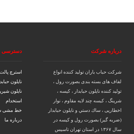
درباره شرکت
دسترسی س
شرکت حباب باران توليد كننده انواع
استرچ پالت 
لفاف های بسته بندی بصورت رول ،
نایلون حبابد
تولید کننده نایلون حبابدار ، كيسه ،
نایلون شیری
شرينگ ، كيسه چند لايه مقاوم ، نوار
استخدام
اخطاريی ، ساك دستي و نايلون حبابدار
خط مشی ش
(ضربه گير) بصورت رول و كيسه در
درباره ما
سال ۱۳۶۷ در استان تهران تاسيس