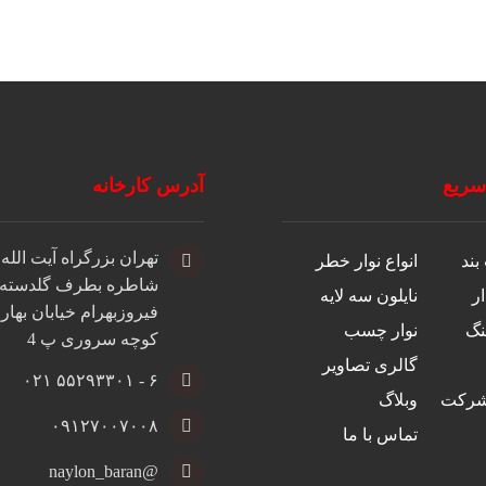
ریع
آدرس کارخانه
تهران بزرگراه آیت الله
بند
انواع نوار خطر
شاطره بطرف گلدسته
ار
نایلون سه لایه
فیروزبهرام خیابان بها
نگ
نوار چسب
کوچه سروری پ 4
گالری تصاویر
۶ - ۵۵۲۹۳۳۰۱ ۰۲۱
رکت
وبلاگ
۰۹۱۲۷۰۰۷۰۰۸
تماس با ما
@naylon_baran